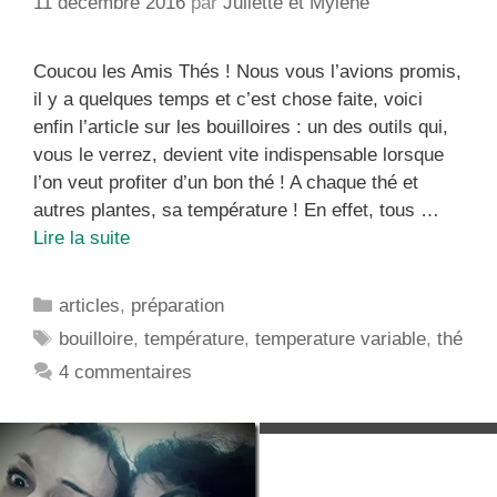
11 décembre 2016
par
Juliette et Mylène
Coucou les Amis Thés ! Nous vous l’avions promis,
il y a quelques temps et c’est chose faite, voici
enfin l’article sur les bouilloires : un des outils qui,
vous le verrez, devient vite indispensable lorsque
l’on veut profiter d’un bon thé ! A chaque thé et
autres plantes, sa température ! En effet, tous …
Quelle
Lire la suite
bouilloire
choisir
Catégories
articles
,
préparation
pour
Étiquettes
bouilloire
,
température
,
temperature variable
,
thé
que
4 commentaires
le
mauvais
thé
ne
soit