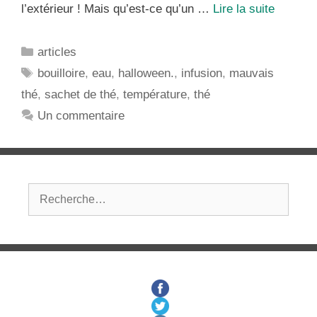
Définiti
l’extérieur ! Mais qu’est-ce qu’un …
Lire la suite
d’un
Mauvai
Catégories
articles
Thé
Étiquettes
bouilloire
,
eau
,
halloween.
,
infusion
,
mauvais
par
thé
,
sachet de thé
,
température
,
thé
les
Filles
Un commentaire
du
Thé
!
Rechercher :