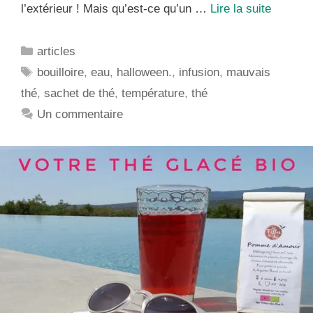
Définiti
l’extérieur ! Mais qu’est-ce qu’un …
Lire la suite
d’un
Mauvai
Catégories
articles
Thé
Étiquettes
bouilloire
,
eau
,
halloween.
,
infusion
,
mauvais
par
thé
,
sachet de thé
,
température
,
thé
les
Filles
Un commentaire
du
Thé
!