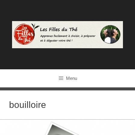
Aller
au
contenu
Menu
bouilloire