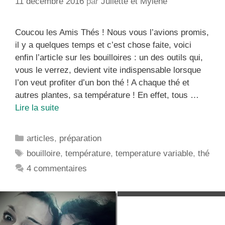
11 décembre 2016
par
Juliette et Mylène
Coucou les Amis Thés ! Nous vous l’avions promis,
il y a quelques temps et c’est chose faite, voici
enfin l’article sur les bouilloires : un des outils qui,
vous le verrez, devient vite indispensable lorsque
l’on veut profiter d’un bon thé ! A chaque thé et
autres plantes, sa température ! En effet, tous …
Quelle
Lire la suite
bouilloire
choisir
Catégories
articles
,
préparation
pour
Étiquettes
bouilloire
,
température
,
temperature variable
,
thé
que
4 commentaires
le
mauvais
thé
ne
soit