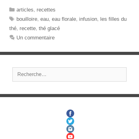
son
Catégories
articles
,
recettes
Thé
Étiquettes
bouilloire
,
eau
,
eau florale
,
infusion
,
les filles du
Glacé
thé
,
recette
,
thé glacé
Maison
?
Un commentaire
Rechercher :