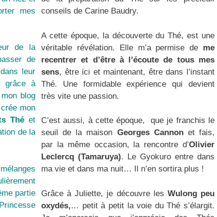
orter mes
conseils de Carine Baudry.
A cette époque, la découverte du Thé, est une
ur de la
véritable révélation. Elle m’a permise de
me
asser de
recentrer et d’être à l’écoute de tous mes
 dans leur
sens
, être ici et maintenant, être dans l’instant
t grâce à
Thé. Une formidable expérience qui devient
e
mon blog
très vite une passion.
e crée mon
ts Thé
et
C’est aussi, à cette époque, que je franchis le
ation de la
seuil de la maison
Georges Cannon
et fais,
par la même occasion, la rencontre d’
Olivier
Leclercq (Tamaruya)
. Le Gyokuro entre dans
s mélanges
ma vie et dans ma nuit… Il n’en sortira plus !
ulièrement
ême partie
Grâce à Juliette, je découvre les
Wulong peu
incesse
oxydés,
… petit à petit la voie du Thé s’élargit.