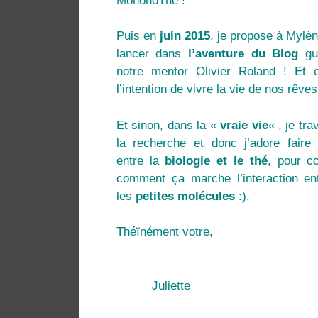
MononoThé !
Puis en
juin 2015
, je propose à Mylè
lancer dans
l’aventure du Blog
gui
notre mentor Olivier Roland ! Et 
l’intention de vivre la vie de nos rêves
Et sinon, dans la «
vraie vie
« , je tra
la recherche et donc j’adore faire
entre la
biologie et le thé
, pour c
comment ça marche l’interaction en
les
petites molécules
:).
Théïnément votre,
Juliette