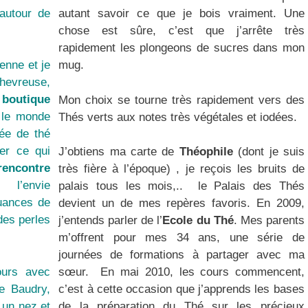
 autour de
autant savoir ce que je bois vraiment. Une
chose est sûre, c’est que j’arrête très
rapidement les plongeons de sucres dans mon
ienne et je
mug.
hevreuse,
 boutique
Mon choix se tourne très rapidement vers des
 le monde
Thés verts aux notes très végétales et iodées.
née de thé
er ce qui
J’obtiens ma carte de
Théophile
(dont je suis
rencontre
très fière à l’époque)
, je reçois les bruits de
l’envie
palais tous les mois,.. le Palais des Thés
nuances de
devient un de mes repères favoris. En 2009,
des perles
j’entends parler de l’
Ecole du Thé
. Mes parents
m’offrent pour mes 34 ans, une série de
journées de formations à partager avec ma
ours avec
sœur. En mai 2010, les cours commencent,
e Baudry,
c’est à cette occasion que j’apprends les bases
s un nez et
de la préparation du Thé sur les précieux