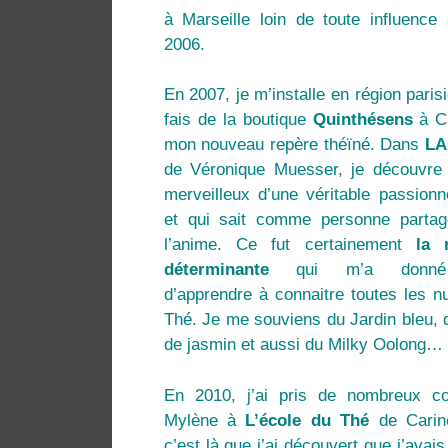
à Marseille loin de toute influence
2006.
En 2007, je m’installe en région paris
fais de la boutique
Quinthésens
à C
mon nouveau repère théïné. Dans
LA
de Véronique Muesser, je découvre
merveilleux d’une véritable passion
et qui sait comme personne partag
l’anime. Ce fut certainement
la 
déterminante
qui m’a donné 
d’apprendre à connaitre toutes les 
Thé. Je me souviens du Jardin bleu, 
de jasmin et aussi du Milky Oolong…
En 2010, j’ai pris de nombreux c
Mylène à
L’école du Thé
de Carin
c’est là que j’ai découvert que j’avai