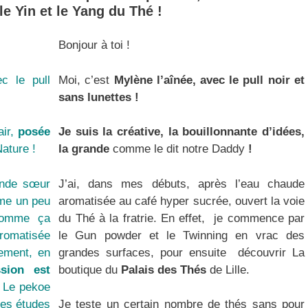
e Yin et le Yang du Thé !
Bonjour à toi !
ec le pull
Moi, c’est
Mylène l’aînée, avec le pull noir et
sans lunettes !
air,
posée
Je suis la créative, la bouillonnante d’idées,
Nature !
la grande
comme le dit notre Daddy
!
ande sœur
J’ai, dans mes débuts, après l’eau chaude
ême un peu
aromatisée au café hyper sucrée, ouvert la voie
comme ça
du Thé à la fratrie. En effet, je commence par
aromatisée
le Gun powder et le Twinning en vrac des
ement, en
grandes surfaces, pour ensuite découvrir La
sion est
boutique du
Palais des Thés
de Lille.
. Le pekoe
mes études
Je teste un certain nombre de thés sans pour