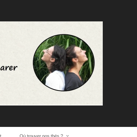
t
Où trouver nos thés ?