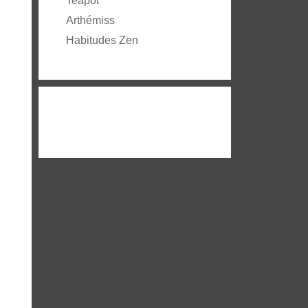
Teapot
Arthémiss
Habitudes Zen