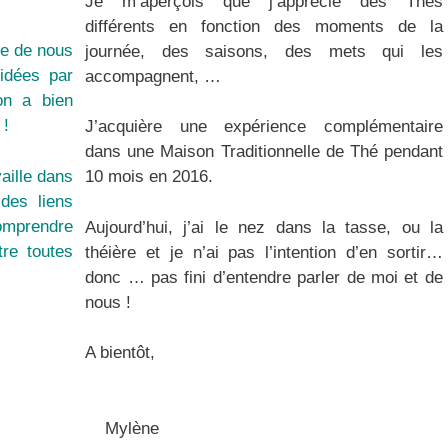
Je m’aperçois que j’apprécie des Thés
différents en fonction des moments de la
ne de nous
journée, des saisons, des mets qui les
dées par
accompagnent, …
on a bien
 !
J’acquière une expérience complémentaire
dans une Maison Traditionnelle de Thé pendant
vaille dans
10 mois en 2016.
 des liens
omprendre
Aujourd’hui, j’ai le nez dans la tasse, ou la
tre toutes
théière et je n’ai pas l’intention d’en sortir…
donc … pas fini d’entendre parler de moi et de
nous !
A bientôt,
Mylène