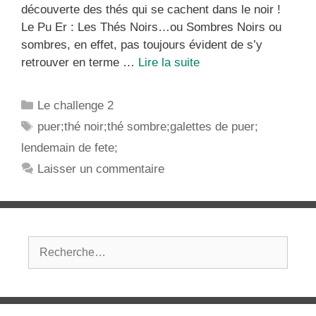
découverte des thés qui se cachent dans le noir !
Le Pu Er : Les Thés Noirs…ou Sombres Noirs ou
sombres, en effet, pas toujours évident de s’y
Le
retrouver en terme …
Lire la suite
Pu
Er
Catégories
Le challenge 2
|
Étiquettes
puer;thé noir;thé sombre;galettes de puer;
qui
lendemain de fete;
est-
il
Laisser un commentaire
?
Rechercher :