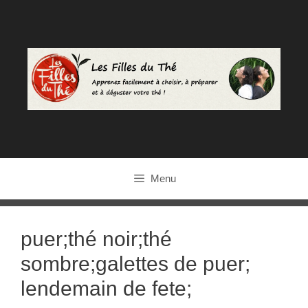
Aller
au
contenu
Menu
puer;thé noir;thé
sombre;galettes de puer;
lendemain de fete;