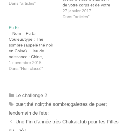
Dans "articles"
de votre corps et de votre
esprit, voici, en quoi le Pu
27 janvier 2017
Er peut vous y aider…
Dans "articles"
Consommé depuis la
Pu Er
dynastie Tang par les
Nom : Pu Er
populations voisines du
Couleur/type : Thé
Tibet, il s’associe
sombre (appelé thé noir
parfaitement à une…
en Chine) Lieu de
naissance : Chine,
province de Yunnan
1 novembre 2015
Histoire : Le thé Pu Er 普
Dans "Non classé"
洱茶 est un thé post-
fermenté à l'oxydation
non enzymatique. La
méthode de
Catégories
Le challenge 2
transformation bien
Étiquettes
spécifique donne aux Pu
puer;thé noir;thé sombre;galettes de puer;
Er la…
lendemain de fete;
Navigation
Une Fin d’année très Chakaiclub pour les Filles
des
du Thé !