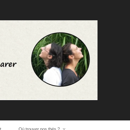
t
Où trouver nos thés ?