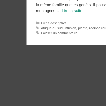
la même famille que les genêts. il pous
Le
montagnes …
Lire la suite
rooibos
Catégories
Fiche descriptive
Étiquettes
afrique du sud
,
infusion
,
plante
,
rooibos ro
Laisser un commentaire