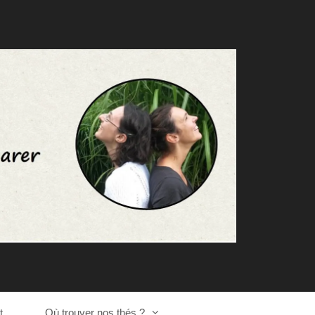
t
Où trouver nos thés ?