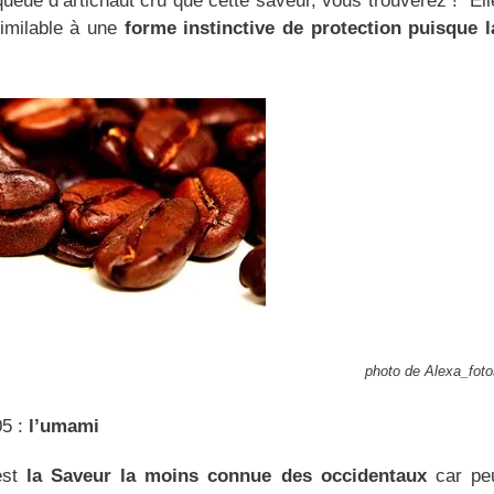
queue d’artichaut cru que cette saveur, vous trouverez ! Ell
imilable à une
forme instinctive de protection puisque l
photo de Alexa_foto
05 :
l’umami
est
la Saveur la moins connue des occidentaux
car pe