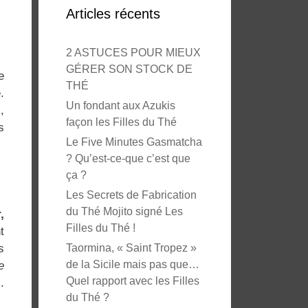
Articles récents
2 ASTUCES POUR MIEUX
GÉRER SON STOCK DE
e
THÉ
.
Un fondant aux Azukis
,
façon les Filles du Thé
s
Le Five Minutes Gasmatcha
? Qu’est-ce-que c’est que
ça ?
Les Secrets de Fabrication
du Thé Mojito signé Les
,
Filles du Thé !
t
s
Taormina, « Saint Tropez »
de la Sicile mais pas que…
e
Quel rapport avec les Filles
.
du Thé ?