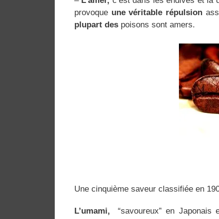
–
L’amer,
c’est dans les endives et la 
provoque
une véritable répulsion
ass
plupart des
poisons sont amers.
Une cinquième saveur classifiée en 19
L’umami,
“savoureux” en Japonais 