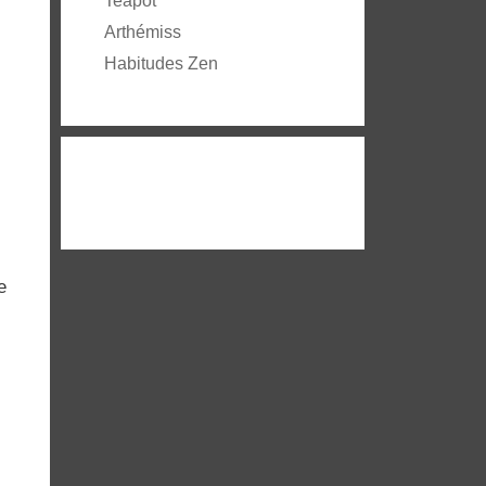
Teapot
Arthémiss
Habitudes Zen
e