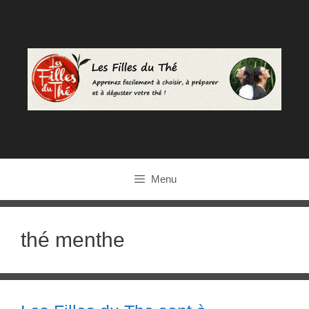
Aller
au
contenu
Menu
thé menthe