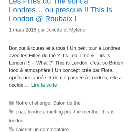
Les Filles du The sont à
Londres… ou presque !! This is
London @ Roubaix !
1 mars 2016
par
Juliette et Mylène
Bonjour à toutes et à tous ! Un petit tour à Londres
avec les Filles du thé ? It’s Tea Time & This is
London !!! – What ?” This is London, c’est so British
food & atmosphère ! Un concept créé par Flora.
Après une année et demie passée à Londres, elle a
Les
décidé …
Lire la suite
Filles
du
Catégories
Notre challenge
,
Salon de thé
The
Étiquettes
chai
,
londres
,
melting pot
,
thé menthe
,
this is
sont
london
à
Londres…
Laisser un commentaire