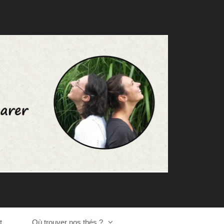
t
Où trouver nos thés ?