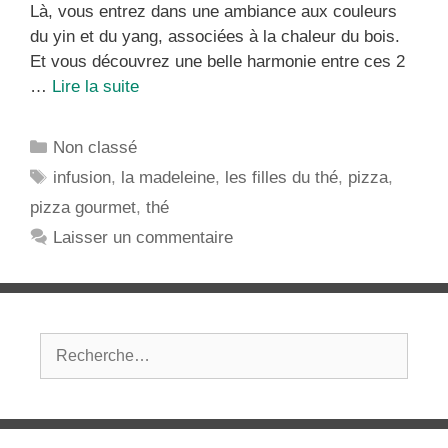
Là, vous entrez dans une ambiance aux couleurs
du yin et du yang, associées à la chaleur du bois.
Et vous découvrez une belle harmonie entre ces 2
Comment
…
Lire la suite
faire
le
Catégories
Non classé
tour
Étiquettes
infusion
,
la madeleine
,
les filles du thé
,
pizza
,
du
pizza gourmet
,
thé
monde
en
Laisser un commentaire
Pizza
?
Rechercher :