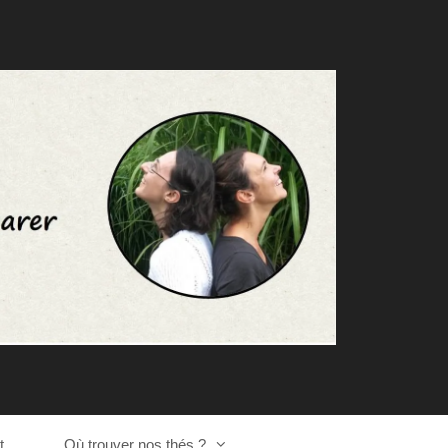
t
Où trouver nos thés ?