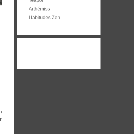
Teapot
Arthémiss
Habitudes Zen
n
r