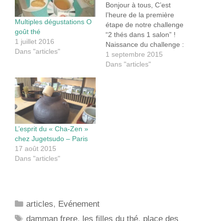
Bonjour à tous, C’est
l’heure de la première
Multiples dégustations O
étape de notre challenge
goût thé
“2 thés dans 1 salon” !
1 juillet 2016
Naissance du challenge :
Dans "articles"
“2 thés dans 1 salon” Le
1 septembre 2015
mois dernier nous nous
Dans "articles"
sommes réunies en
région parisienne pour un
long weekend entre
sœurs. Notre projet “Les
Filles du Thé” déjà…
L’esprit du « Cha-Zen »
chez Jugetsudo – Paris
17 août 2015
Dans "articles"
Catégories
articles
,
Evénement
Étiquettes
damman frere
,
les filles du thé
,
place des