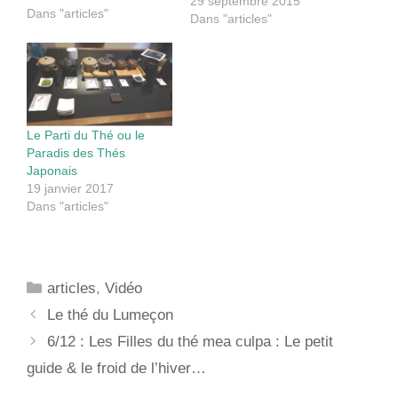
leur région d’origine : le
29 septembre 2015
Dans "articles"
Nord ! Et oui… nous
Dans "articles"
sommes Ch’ti ! Et pour
cette 2e escale nous
tenions à vous faire
découvrir notre repère
depuis maintenant
presque…
Le Parti du Thé ou le
Paradis des Thés
Japonais
19 janvier 2017
Dans "articles"
Catégories
articles
,
Vidéo
Navigation
Le thé du Lumeçon
des
6/12 : Les Filles du thé mea culpa : Le petit
articles
guide & le froid de l’hiver…