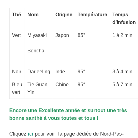
Thé
Nom
Origine
Température
Temps
d’infusion
Vert
Miyasaki
Japon
85°
1 à 2 min
Sencha
Noir
Darjeeling
Inde
95°
3 à 4 min
Bleu
Tie Guan
Chine
95°
5 à 7 min
vert
Yin
Encore une Excellente année et surtout une très
bonne santhé à vous toutes et tous !
Cliquez
ici
pour voir la page dédiée de Nord-Pas-