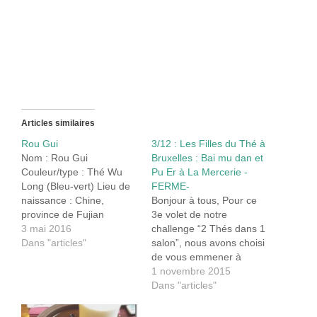
Articles similaires
Rou Gui
3/12 : Les Filles du Thé à
Nom : Rou Gui
Bruxelles : Bai mu dan et
Couleur/type : Thé Wu
Pu Er à La Mercerie -
Long (Bleu-vert) Lieu de
FERME-
naissance : Chine,
Bonjour à tous, Pour ce
province de Fujian
3e volet de notre
Histoire : Rou gui 肉桂
3 mai 2016
challenge “2 Thés dans 1
est le nom d’une épice
Dans "articles"
salon”, nous avons choisi
très parfumée provenant
de vous emmener à
du Cannelier chinois,
Bruxelles. Pourquoi les
1 novembre 2015
cousine de la cannelle.
Filles du Thé à Bruxelles
Dans "articles"
Après l’avoir gouter, vous
? Profitant du fait que
comprendrez aisément
l’une de nous se soit