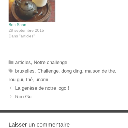
pourquoi il est ainsi
récemment installée en
nommé.…
Belgique, nous sommes
parties à la découverte…
Ben Shan
29 septembre 2015
Dans "articles"
Catégories
articles
,
Notre challenge
Étiquettes
bruxelles
,
Challenge
,
dong ding
,
maison de the
,
rou gui
,
thé
,
unami
Navigation
La genèse de notre logo !
des
Rou Gui
articles
Laisser un commentaire