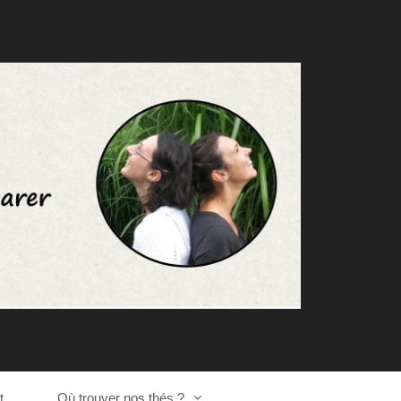
t
Où trouver nos thés ?